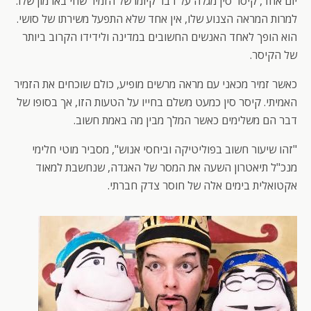
יום אחד, קיסר סין מגלה על דבר קיומו של הזמיר שחי בארמון שלו.
למרות המראה הצנוע שלו, אין אחד שלא התפעל משירתו של סושי.
הוא הופך לאחד האנשים החשובים במדינה ולידידו הקרוב ביותר
של הקיסר.
כאשר זמיר מכאני עם מראה מרשים מופיע, כולם שוכחים את הזמיר
האמיתי. קיסר סין כמעט משלם בחייו על הטעות הזו, אך בסופו של
דבר הם משלימים כאשר המלך מבין מה באמת חשוב.
"זהו שיעור חשוב בפוליטיקה וביחסי אנוש", מסביר מוטי חלימי
מנכ"ל תיאטרון השעה את המסר של האגדה, שנחשבת למאוד
אקטואלית בימים אלה של חוסר צדק חברתי.